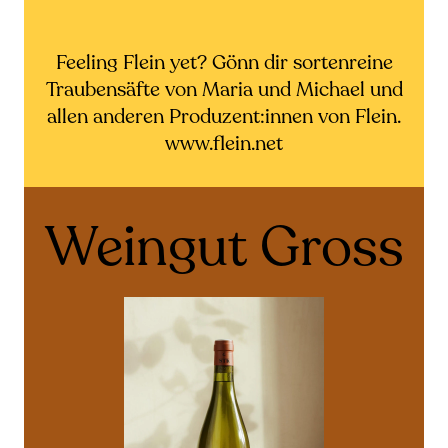
Feeling Flein yet? Gönn dir sortenreine
Traubensäfte von Maria und Michael und
allen anderen Produzent:innen von Flein.
www.flein.net
Weingut Gross