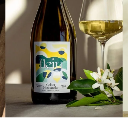
Feeling Flein yet? Gönn dir sortenreine
Traubensäfte von Maria und Michael und
allen anderen Produzent:innen von Flein.
www.flein.net