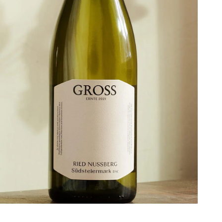
Bei Martina und Johannes in der
Südsteiermark bekommt man elegante
Weißweine. Und jetzt drei mehr: Jakobi,
Mitzi und Bartholi gibt’s ab sofort dort.
www.gross.at