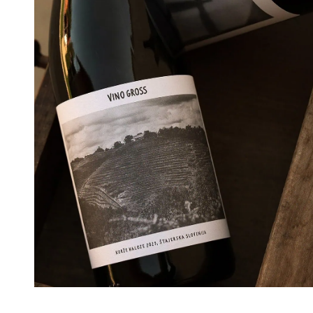
Hier geht’s zu Maria und Michaels Weingut
in Slowenien – und ihrem Onlineshop, in
dem es viel zu entdecken gibt: feinen Wein
und auch Flein. www.vinogross.com