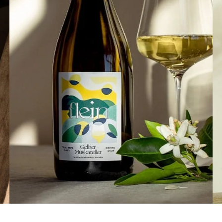
Feeling Flein yet? Gönn dir sortenreine
Traubensäfte von Maria und Michael und
allen anderen Produzent:innen von Flein.
www.flein.net