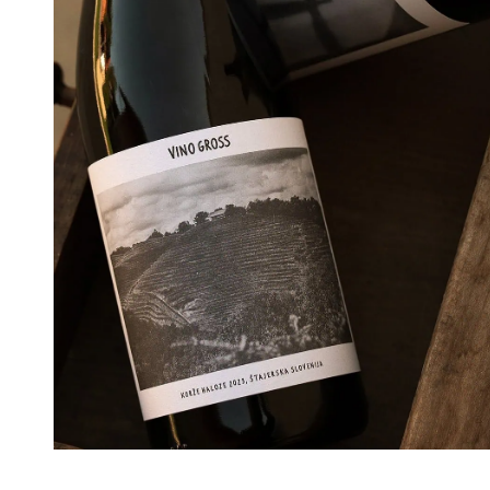
Hier geht’s zu Maria und Michaels Weingut
in Slowenien – und ihrem Onlineshop, in
dem es viel zu entdecken gibt: feinen Wein
und auch Flein. www.vinogross.com