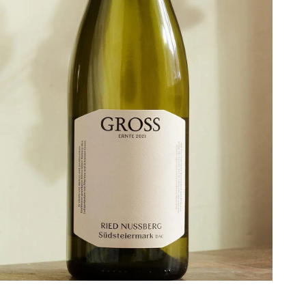
Bei Martina und Johannes in der
Südsteiermark bekommt man elegante
Weißweine. Und jetzt drei mehr: Jakobi,
Mitzi und Bartholi gibt’s ab sofort dort.
www.gross.at