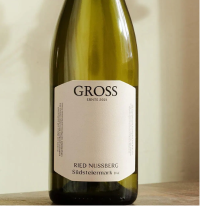
Bei Martina und Johannes in der
Südsteiermark bekommt man elegante
Weißweine. Und jetzt drei mehr: Jakobi,
Mitzi und Bartholi gibt’s ab sofort dort.
www.gross.at