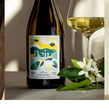
Feeling Flein yet? Gönn dir sortenreine
Traubensäfte von Maria und Michael und
allen anderen Produzent:innen von Flein.
www.flein.net