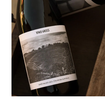
Hier geht’s zu Maria und Michaels Weingut
in Slowenien – und ihrem Onlineshop, in
dem es viel zu entdecken gibt: feinen Wein
und auch Flein. www.vinogross.com